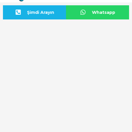
Şimdi Arayın
Whatsapp
Endüstriyel Fan
Adres Bilgisi
BAŞKENT OSB Başkent Bulvarı: No:20
Malıköy-Sincan/ANKARA
Yol Tarifi Başlat
Bize Ulaşın
+90 312 815 54 12
info@airfan.com.tr