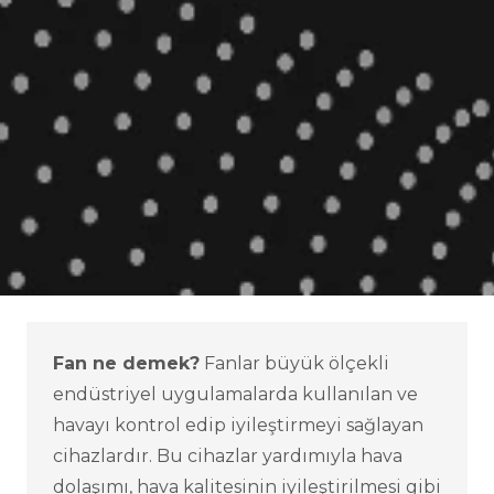
Fan ne demek?
Fanlar büyük ölçekli
endüstriyel uygulamalarda kullanılan ve
havayı kontrol edip iyileştirmeyi sağlayan
cihazlardır. Bu cihazlar yardımıyla hava
dolaşımı, hava kalitesinin iyileştirilmesi gibi