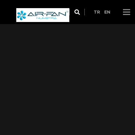
TR
EN