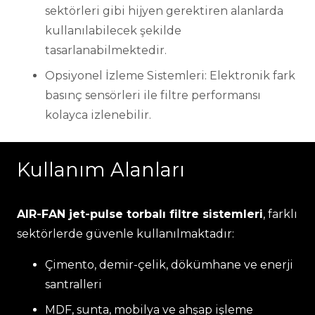
sektörleri gibi hijyen gerektiren alanlarda
kullanılabilecek şekilde
tasarlanabilmektedir.
Opsiyonel İzleme Sistemleri: Elektronik fark
basınç sensörleri ile filtre performansı
kolayca izlenebilir.
Kullanım Alanları
AIR-FAN jet-pulse torbalı filtre sistemleri
, farklı
sektörlerde güvenle kullanılmaktadır:
Çimento, demir-çelik, dökümhane ve enerji
santralleri
MDF, sunta, mobilya ve ahşap işleme