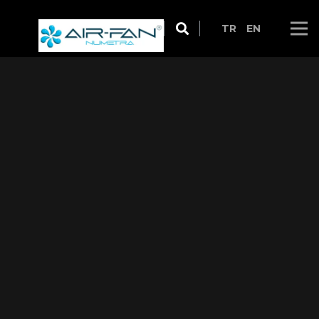
TR
EN