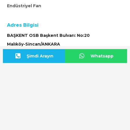
Endüstriyel Fan
Adres Bilgisi
BAŞKENT OSB Başkent Bulvarı: No:20
Malıköy-Sincan/ANKARA
Şimdi Arayın
Whatsapp
Yol Tarifi Başlat
Bize Ulaşın
+90 312 815 54 12
info@airfan.com.tr
Online Teklif İste