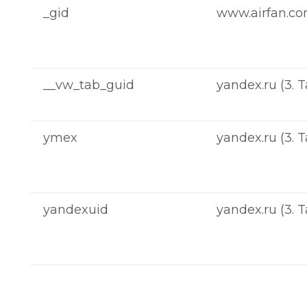
_gid
www.airfan.com.
__vw_tab_guid
yandex.ru (3. T
ymex
yandex.ru (3. T
yandexuid
yandex.ru (3. T