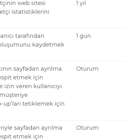
tçinin web sitesi
1 yıl
tçi istatistiklerini
lanıcı tarafından
1 gün
in oluşumunu kaydetmek
ıcının sayfadan ayrılma
Oturum
espit etmek için
e izin veren kullanıcıyı
 müşteriye
-up’ları tetiklemek için
eriyle sayfadan ayrılma
Oturum
espit etmek için