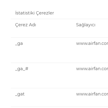
İstatistiki Çerezler
Çerez Adı
Sağlayıcı
_ga
www.airfan.com.
_ga_#
www.airfan.com.
_gat
www.airfan.com.