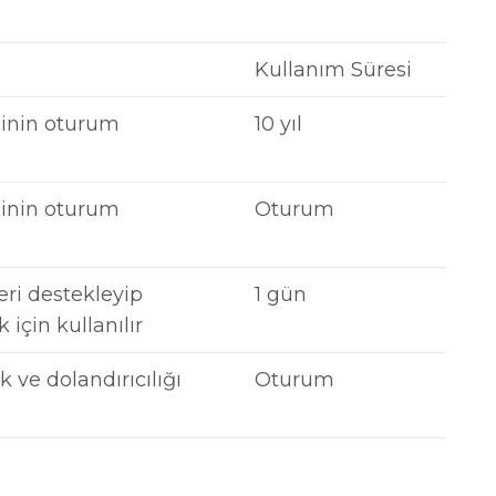
Kullanım Süresi
tçinin oturum
10 yıl
tçinin oturum
Oturum
leri destekleyip
1 gün
için kullanılır
 ve dolandırıcılığı
Oturum