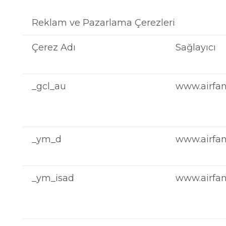
Reklam ve Pazarlama Çerezleri
Çerez Adı
Sağlayıcı
_gcl_au
www.airfan.
_ym_d
www.airfan.
_ym_isad
www.airfan.