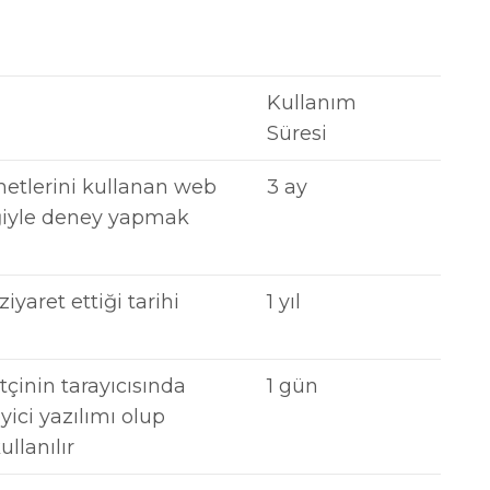
Kullanım
Süresi
metlerini kullanan web
3 ay
iğiyle deney yapmak
ziyaret ettiği tarihi
1 yıl
tçinin tarayıcısında
1 gün
ici yazılımı olup
llanılır