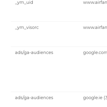
_ym_uid
www.airfan.
_ym_visorc
www.airfan.
ads/ga-audiences
google.com 
ads/ga-audiences
google.ie (3