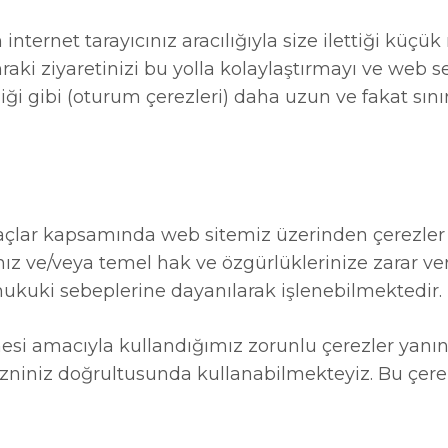
n internet tarayıcınız aracılığıyla size ilettiği kü
nraki ziyaretinizi bu yolla kolaylaştırmayı ve web s
 gibi (oturum çerezleri) daha uzun ve fakat sınırlı
n amaçlar kapsamında web sitemiz üzerinden çerezl
anız ve/veya temel hak ve özgürlüklerinize zara
hukuki sebeplerine dayanılarak işlenebilmektedir.
mesi amacıyla kullandığımız zorunlu çerezler yanın
e izniniz doğrultusunda kullanabilmekteyiz. Bu çere