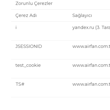
Zorunlu Çerezler
Çerez Adı
Sağlayıcı
i
yandex.ru (3. Tara
JSESSIONID
www.airfan.com.tr 
test_cookie
www.airfan.com.tr
TS#
www.airfan.com.tr