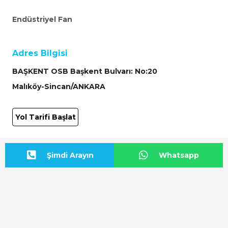
Endüstriyel Fan
Adres Bilgisi
BAŞKENT OSB Başkent Bulvarı: No:20
Malıköy-Sincan/ANKARA
Yol Tarifi Başlat
Bize Ulaşın
Şimdi Arayın
Whatsapp
+90 312 815 54 12
info@airfan.com.tr
Online Teklif İste