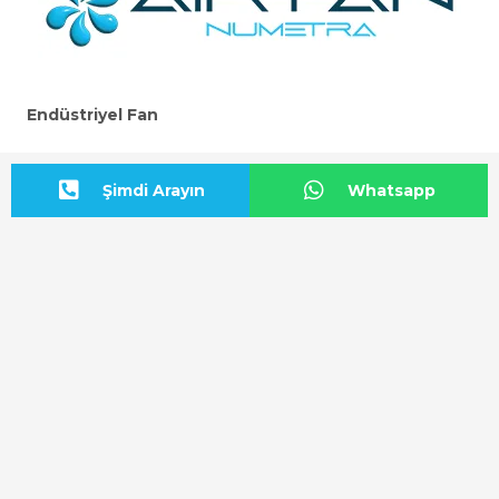
Endüstriyel Fan
Adres Bilgisi
Şimdi Arayın
Whatsapp
BAŞKENT OSB Başkent Bulvarı: No:20
Malıköy-Sincan/ANKARA
Yol Tarifi Başlat
Bize Ulaşın
+90 312 815 54 12
info@airfan.com.tr