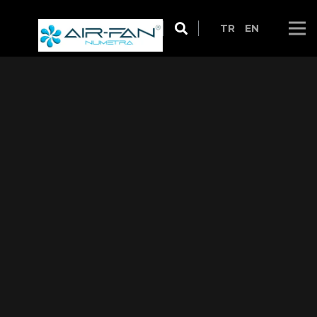
TR
EN